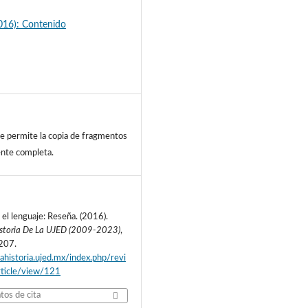
016): Contenido
e permite la copia de fragmentos
uente completa.
 el lenguaje: Reseña. (2016).
istoria De La UJED (2009-2023)
,
-207.
tahistoria.ujed.mx/index.php/revi
article/view/121
os de cita