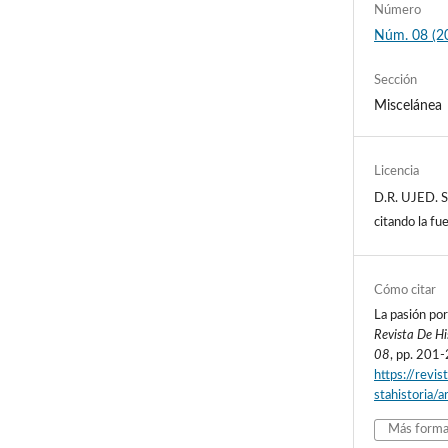
Número
Núm. 08 (2
Sección
Miscelánea
Licencia
D.R. UJED. S
citando la f
Cómo citar
La pasión por
Revista De H
08
, pp. 201
https://revis
stahistoria/
Más format