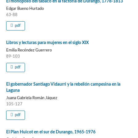
El monopolio del tabaco en la factoría de Durango, 1778-1813
Edgar Bueno Hurtado
63-88
pdf
Libros y lecturas para mujeres en el siglo XIX
Emilia Recéndez Guerrero
89-103
pdf
El gobernador Santiago Vidaurri y la rebelión campesina en la
Laguna
Juana Gabriela Román Jáquez
105-127
pdf
El Plan Huicot en el sur de Durango, 1965-1976