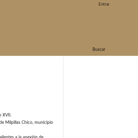
Entrar
Buscar
o XVII.
e Milpillas Chico, municipio
alientes a la anexión de