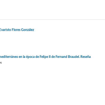
Evaristo Flores González
editerráneo en la época de Felipe II de Fernand Braudel. Reseña
os