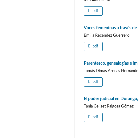
Massimo Gatta
pdf
Voces femeninas a través de 
Emilia Recéndez Guerrero
pdf
Parentesco, genealogías e 
Tomás Dimas Arenas Hernánd
pdf
El poder judicial en Durang
Tania Celiset Raigosa Gómez
pdf